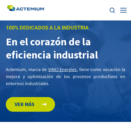
100% DEDICADOS A LA INDUSTRIA
Sobre Actemium
En el corazón de la
Soluciones
eficiencia industrial
Buscar:
Segmentos
Actemium, marca de
VINCI Energies
, tiene como vocación la
mejora y optimización de los procesos productivos en
Nuestra Red
entornos industriales.
ESG
VER MÁS
Trabaja con nosotros
Noticias