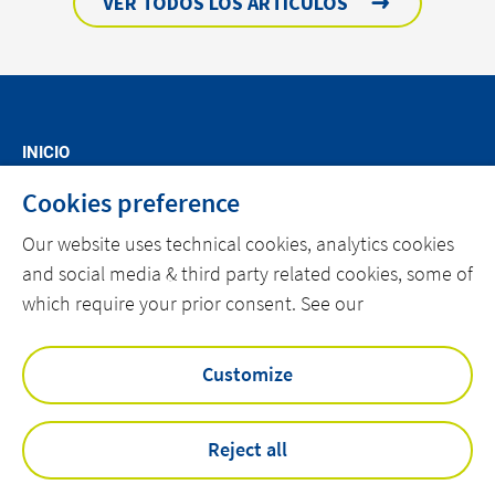
VER TODOS LOS ARTÍCULOS
INICIO
SOBRE ACTEMIUM
Cookies preference
NOTICIAS
Our website uses technical cookies, analytics cookies
and social media & third party related cookies, some of
CONTACTO
which require your prior consent. See our
linkedin
instagram
twitter
youtube
Customize
Reject all
Política de privacidad
Accesibilidad
Cookies