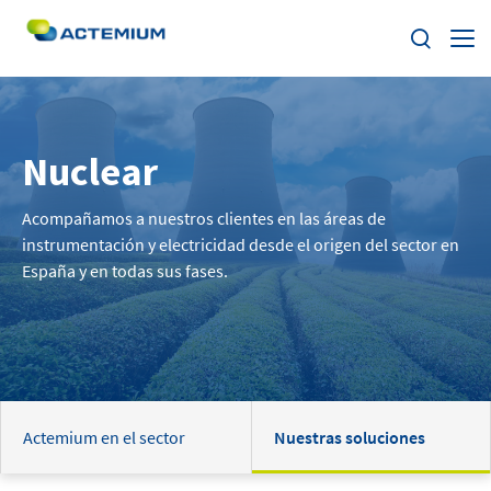
Sobre Actemium
Nuclear
Soluciones
Buscar:
Acompañamos a nuestros clientes en las áreas de
Segmentos
instrumentación y electricidad desde el origen del sector en
España y en todas sus fases.
Nuestra Red
ESG
Trabaja con nosotros
Actemium en el sector
Nuestras soluciones
Noticias