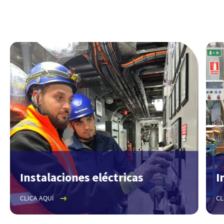
INICIO
Contacto
linkedin
twitter
instagram
youtube
Instalaciones eléctricas
I
CLICA AQUÍ
CL