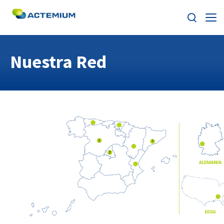
Sobre Actemium
Nuestra Red
Soluciones
Buscar:
Segmentos
Nuestra Red
ESG
Trabaja con nosotros
Noticias