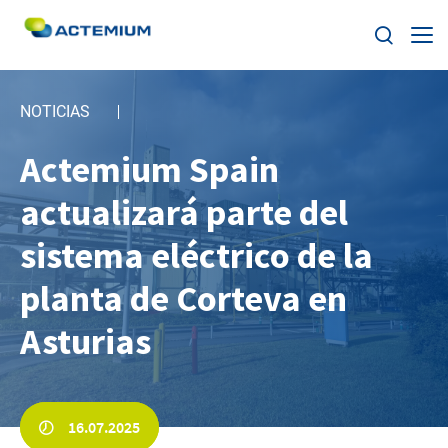
Sobre Actemium
NOTICIAS
Soluciones
Actemium Spain
Buscar:
actualizará parte del
Segmentos
sistema eléctrico de la
Nuestra Red
planta de Corteva en
ESG
Asturias
Trabaja con nosotros
16.07.2025
Noticias