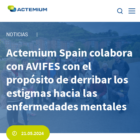
Sobre Actemium
NOTICIAS
Soluciones
Actemium Spain colabora
Buscar:
con AVIFES con el
Segmentos
propósito de derribar los
Nuestra Red
estigmas hacia las
ESG
enfermedades mentales
Trabaja con nosotros
21.05.2024
Noticias