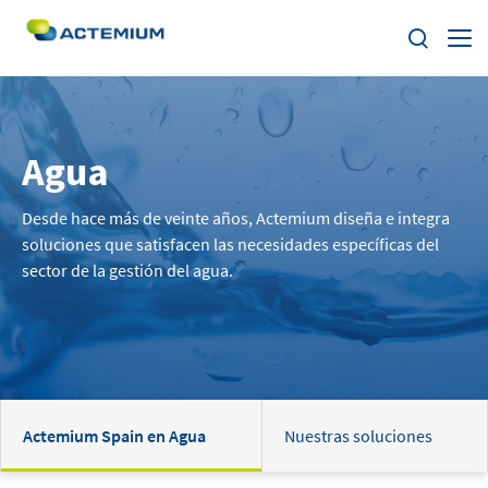
Sobre Actemium
Agua
Soluciones
Buscar:
Desde hace más de veinte años, Actemium diseña e integra
Segmentos
soluciones que satisfacen las necesidades específicas del
sector de la gestión del agua.
Nuestra Red
ESG
Trabaja con nosotros
Actemium Spain en Agua
Nuestras soluciones
Noticias