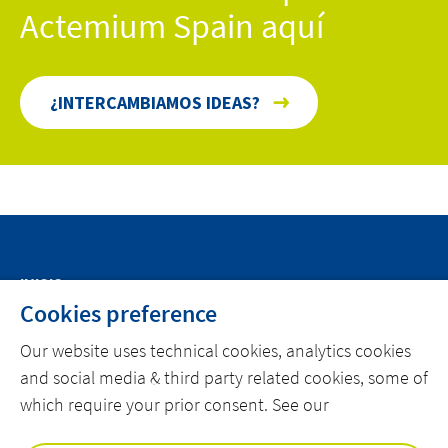
Actemium Spain aquí
¿INTERCAMBIAMOS IDEAS?
INICIO
Cookies preference
SOBRE ACTEMIUM
Our website uses technical cookies, analytics cookies
NOTICIAS
and social media & third party related cookies, some of
CONTACTO
which require your prior consent. See our