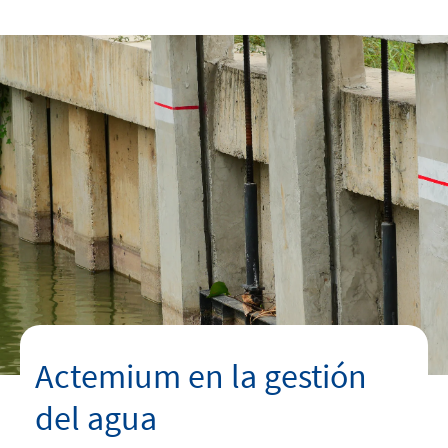
INICIO
Contacto
linkedin
twitter
instagram
youtube
Actemium en la gestión
del agua